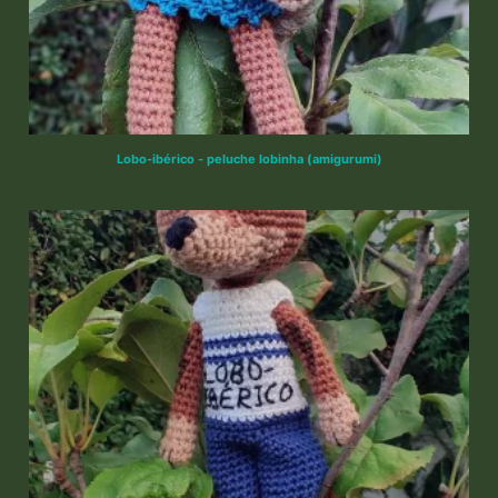
Lobo-ibérico - peluche lobinha (amigurumi)