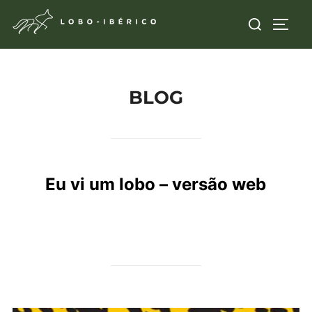
Ignorar
Pesquisar
ALTE
configuração
por:
BLOG
Eu vi um lobo – versão web