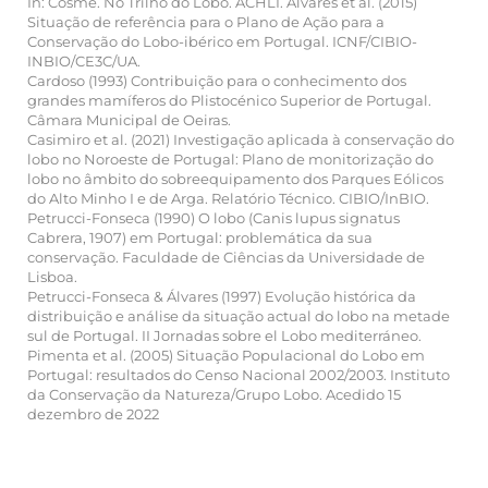
In: Cosme. No Trilho do Lobo. ACHLI. Álvares et al. (2015)
Situação de referência para o Plano de Ação para a
Conservação do Lobo-ibérico em Portugal. ICNF/CIBIO-
INBIO/CE3C/UA.
Cardoso (1993) Contribuição para o conhecimento dos
grandes mamíferos do Plistocénico Superior de Portugal.
Câmara Municipal de Oeiras.
Casimiro et al. (2021) Investigação aplicada à conservação do
lobo no Noroeste de Portugal: Plano de monitorização do
lobo no âmbito do sobreequipamento dos Parques Eólicos
do Alto Minho I e de Arga. Relatório Técnico. CIBIO/InBIO.
Petrucci-Fonseca (1990) O lobo (Canis lupus signatus
Cabrera, 1907) em Portugal: problemática da sua
conservação. Faculdade de Ciências da Universidade de
Lisboa.
Petrucci-Fonseca & Álvares (1997) Evolução histórica da
distribuição e análise da situação actual do lobo na metade
sul de Portugal. II Jornadas sobre el Lobo mediterráneo.
Pimenta et al. (2005) Situação Populacional do Lobo em
Portugal: resultados do Censo Nacional 2002/2003. Instituto
da Conservação da Natureza/Grupo Lobo. Acedido 15
dezembro de 2022