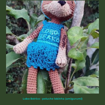
Lobo-ibérico - peluche lobinha (amigurumi)