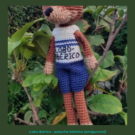
Lobo-ibérico - peluche lobinho (amigurumi)