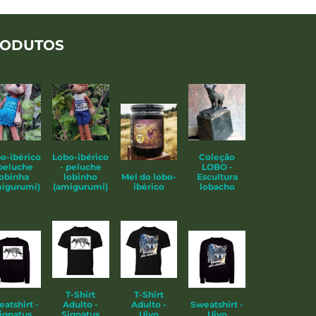
ODUTOS
o-ibérico
Lobo-ibérico
Coleção
 peluche
- peluche
LOBO -
lobinha
lobinho
Mel do lobo-
Escultura
igurumi)
(amigurumi)
ibérico
lobacho
T-Shirt
T-Shirt
atshirt -
Adulto -
Adulto -
Sweatshirt -
ignatus
Signatus
Uivo
Uivo