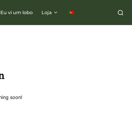
Eu vi um lobo
Loja
n
hing soon!